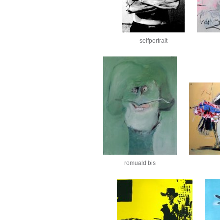
selfportrait
romuald bis