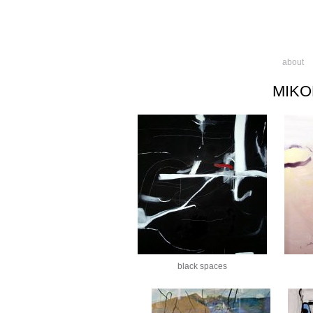
about
MIKO
black spaces