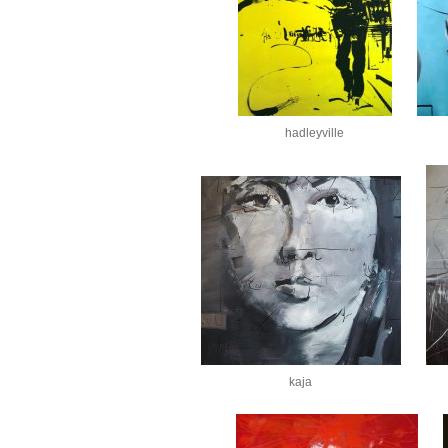
hadleyville
kaja